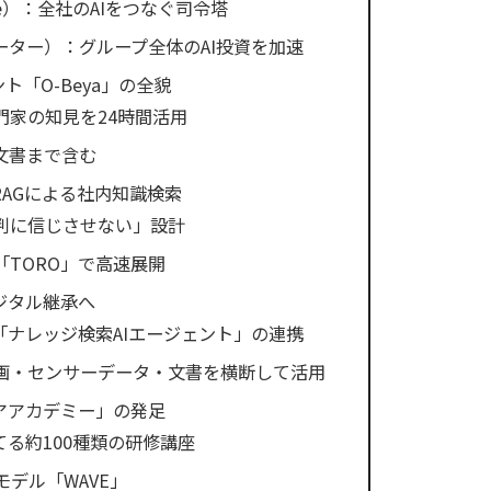
ellence）：全社のAIをつなぐ司令塔
レーター）：グループ全体のAI投資を加速
ト「O-Beya」の全貌
門家の知見を24時間活用
文書まで含む
RAGによる社内知識検索
判に信じさせない」設計
TORO」で高速展開
ジタル継承へ
「ナレッジ検索AIエージェント」の連携
画・センサーデータ・文書を横断して活用
アアカデミー」の発足
てる約100種類の研修講座
Iモデル「WAVE」