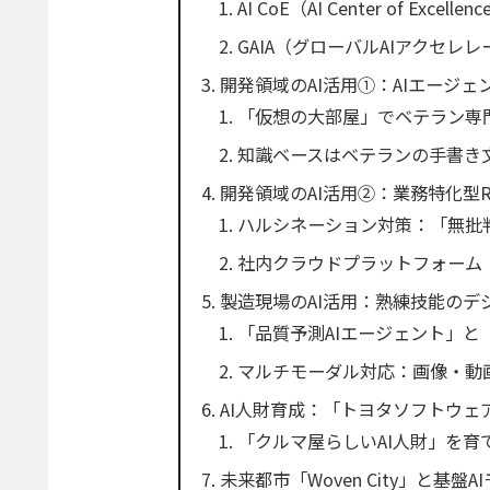
AI CoE（AI Center of Exc
GAIA（グローバルAIアクセレ
開発領域のAI活用①：AIエージェン
「仮想の大部屋」でベテラン専
知識ベースはベテランの手書き
開発領域のAI活用②：業務特化型
ハルシネーション対策：「無批
社内クラウドプラットフォーム「
製造現場のAI活用：熟練技能のデ
「品質予測AIエージェント」と
マルチモーダル対応：画像・動
AI人財育成：「トヨタソフトウェ
「クルマ屋らしいAI人財」を育
未来都市「Woven City」と基盤A