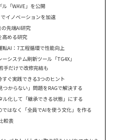
デル「WAVE」を公開
ザン」でイノベーションを加速
の先端AI研究
を高める研究
転AI：7工程循環で性能向上
シーシステム刷新ツール「TG4X」
・若手だけで改修完結も
今すぐ実践できる3つのヒント
見つからない」問題をRAGで解決する
タル化して「継承できる状態」にする
のではなく「全員でAIを使う文化」を作る
比較表