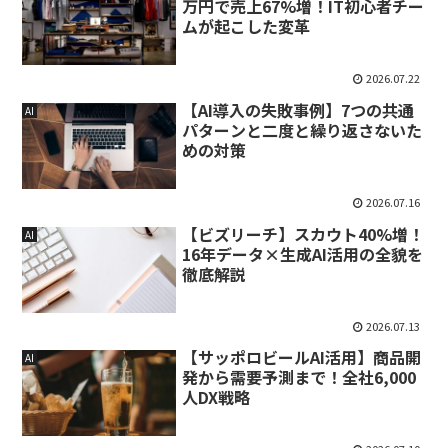
万円で売上67%増！IT初心者チー
ムが起こした変革
2026.07.22
【AI導入の失敗事例】7つの共通
AI
パターンと二度と繰り返さないた
めの対策
2026.07.16
【ビズリーチ】スカウト40%増！
AI
16年データ×生成AI活用の全貌を
徹底解説
2026.07.13
【サッポロビールAI活用】商品開
AI
発から需要予測まで！全社6,000
人DX戦略