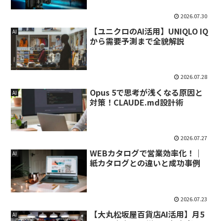
2026.07.30
【ユニクロのAI活用】UNIQLO IQ
AI
から需要予測まで全貌解説
2026.07.28
Opus 5で思考が浅くなる原因と
AI
対策！CLAUDE.md設計術
2026.07.27
WEBカタログで営業効率化！｜
AI
紙カタログとの違いと成功事例
2026.07.23
【大丸松坂屋百貨店AI活用】月5
AI