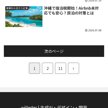
2026.07.10
沖縄で宿泊税開始！Airbnb未対
業種別お役立ち記事
応でも安心？民泊の対策とは
2026.07.08
次のページ
次
1
2
11
へ
willeder | 生成AI・デザイン・開発