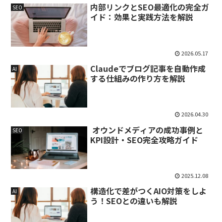
内部リンクとSEO最適化の完全ガ
SEO
イド：効果と実践方法を解説
2026.05.17
Claudeでブログ記事を自動作成
AI
する仕組みの作り方を解説
2026.04.30
オウンドメディアの成功事例と
SEO
KPI設計・SEO完全攻略ガイド
2025.12.08
構造化で差がつくAIO対策をしよ
AI
う！SEOとの違いも解説