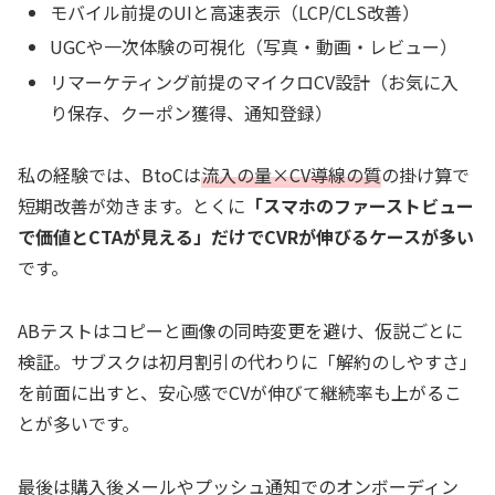
モバイル前提のUIと高速表示（LCP/CLS改善）
UGCや一次体験の可視化（写真・動画・レビュー）
リマーケティング前提のマイクロCV設計（お気に入
り保存、クーポン獲得、通知登録）
私の経験では、BtoCは
流入の量×CV導線の質
の掛け算で
短期改善が効きます。とくに
「スマホのファーストビュー
で価値とCTAが見える」だけでCVRが伸びるケースが多い
です。
ABテストはコピーと画像の同時変更を避け、仮説ごとに
検証。サブスクは初月割引の代わりに「解約のしやすさ」
を前面に出すと、安心感でCVが伸びて継続率も上がるこ
とが多いです。
最後は購入後メールやプッシュ通知でのオンボーディン