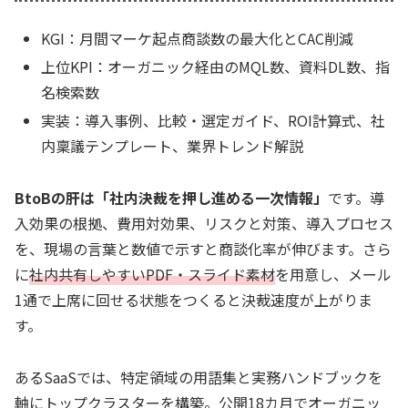
KGI：月間マーケ起点商談数の最大化とCAC削減
上位KPI：オーガニック経由のMQL数、資料DL数、指
名検索数
実装：導入事例、比較・選定ガイド、ROI計算式、社
内稟議テンプレート、業界トレンド解説
BtoBの肝は「社内決裁を押し進める一次情報」
です。導
入効果の根拠、費用対効果、リスクと対策、導入プロセス
を、現場の言葉と数値で示すと商談化率が伸びます。さら
に
社内共有しやすいPDF・スライド素材
を用意し、メール
1通で上席に回せる状態をつくると決裁速度が上がりま
す。
あるSaaSでは、特定領域の用語集と実務ハンドブックを
軸にトップクラスターを構築。公開18カ月でオーガニッ