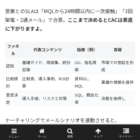
営業とのSLAは「MQLから24時間以内に一次接触」「3回
架電・2通メール」で合意。
ここまで決めるとCACは素直
に下がりますよ。
ファネ
代表コンテンツ
指標（例）
貢献
ル
基礎ガイド、用語集、統計
UU、指名検
市場での想起を形
認知
記事
索
成
比較検
比較表、導入事例、ROI計
資料DL、
稟議の根拠を提供
討
算
MQL
意思決
SQL、商談化
導入手順、リスクと対策
決裁を後押し
定
率
ナーチャリングでメールシナリオを連動させると、
LTV/CAC比の改善
に直結します。
メニュー
ホーム
検索
トップ
サイドバー