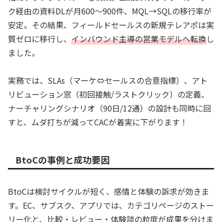
ク経由の資料DLが月600〜900件、MQL→SQLの移行率が
安定。その結果、フィールドセールスの新規テレアポは実
質ゼロに移行し、
インバウンド主導の営業モデルへ転換
し
ました。
実務では、SLAs（マーケ⇔セールスの合意指標）、アト
リビューション窓（初回接触/ラストクリック）の定義、
ナーチャリングシナリオ（90日/12通）の設計も同時に回
すと、ムダ打ちが減ってCACが着実に下がります！
BtoCの事例と成功要因
BtoCは検討サイクルが短く、感情と体験の訴求が効きま
す。EC、サブスク、アプリでは、カテゴリページのストー
リー化と、比較・レビュー・体験談の粒度が成果を分けま