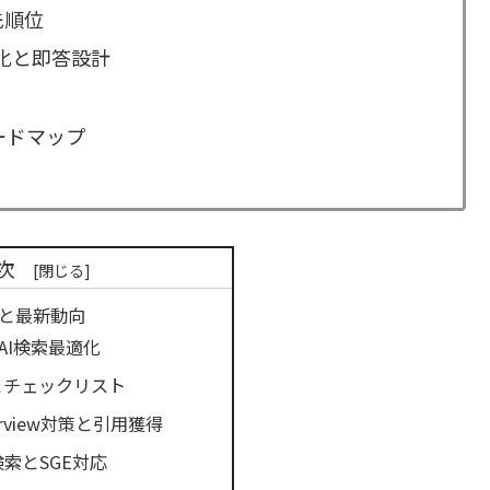
先順位
構造化と即答設計
ードマップ
次
像と最新動向
AI検索最適化
とチェックリスト
Overview対策と引用獲得
索とSGE対応