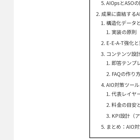
AIOpsとAS
成果に直結するA
構造化データ
実装の原則
E-E-A-T強
コンテンツ設計
即答テンプ
FAQの作り
AIO対策ツール
代表レイヤ
料金の目安
KPI設計（
まとめ：AIO