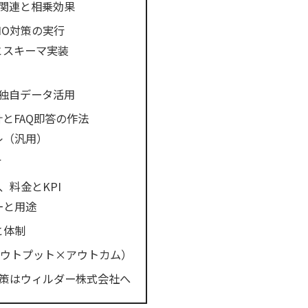
Oの関連と相乗効果
IO対策の実行
とスキーマ実装
化と独自データ活用
とFAQ即答の作法
レ（汎用）
方
、料金とKPI
ーと用途
と体制
アウトプット×アウトカム）
対策はウィルダー株式会社へ