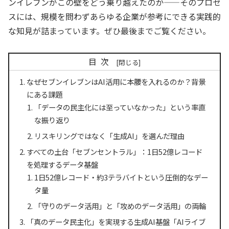
ンイレブンがこの壁をどう乗り越えたのか——そのプロセ
スには、規模を問わずあらゆる企業が参考にできる実践的
な知見が詰まっています。ぜひ最後までご覧ください。
目次
なぜセブンイレブンはAI活用に本腰を入れるのか？背景
にある課題
「データの民主化には至っていなかった」という率直
な振り返り
リスキリングではなく「生成AI」を選んだ理由
すべての土台「セブンセントラル」：1日52億レコード
を処理するデータ基盤
1日52億レコード・約3テラバイトという圧倒的なデー
タ量
「守りのデータ活用」と「攻めのデータ活用」の両輪
「真のデータ民主化」を実現する生成AI基盤「AIライブ