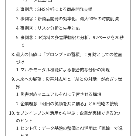
事例②：SNS分析による商品開発支援
事例③：新商品開発の効率化、最大90%の時間削減
事例④：リスク分析と先手対応
事例⑤：IR資料の多言語翻訳と分析、92ページを20秒
で
最大の価値は「プロンプトの蓄積」：知財としての位置
づけ
マルチモーダル機能による複合的な分析の実現
未来への展望：災害対応AIと「AIとの対話」がめざす世
界
災害対応マニュアルをAIに学習させる構想
企業理念「明日の笑顔を共に創る」とAI戦略の接続
セブンイレブンAI活用から学ぶ：企業が実践できる3つ
のヒント
ヒント①：データ基盤の整備とAI活用は「両輪」で進
める