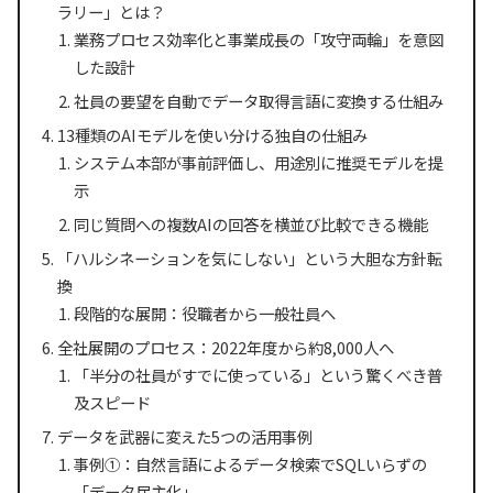
ラリー」とは？
業務プロセス効率化と事業成長の「攻守両輪」を意図
した設計
社員の要望を自動でデータ取得言語に変換する仕組み
13種類のAIモデルを使い分ける独自の仕組み
システム本部が事前評価し、用途別に推奨モデルを提
示
同じ質問への複数AIの回答を横並び比較できる機能
「ハルシネーションを気にしない」という大胆な方針転
換
段階的な展開：役職者から一般社員へ
全社展開のプロセス：2022年度から約8,000人へ
「半分の社員がすでに使っている」という驚くべき普
及スピード
データを武器に変えた5つの活用事例
事例①：自然言語によるデータ検索でSQLいらずの
「データ民主化」