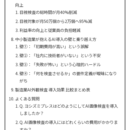
向上
目視検査の総時間が月40%削減
目視対象が月50万個から2万個へ95%減
利益率の向上と従業員の負担軽減
中小製造業が抱えるAI導入の壁と乗り越え方
壁①：「初期費用が高い」という誤解
壁②：「社内に技術者がいない」という不安
壁③：「失敗が怖い」という心理的ハードル
壁④：「何を検査させるか」の要件定義が曖昧になり
がち
製造業AI外観検査 導入効果 比較まとめ表
よくある質問
Q. ヨシズミプレスはどのようにしてAI画像検査を導入
しましたか？
Q. AI画像検査の導入にはどれくらいの費用がかかりま
すか？