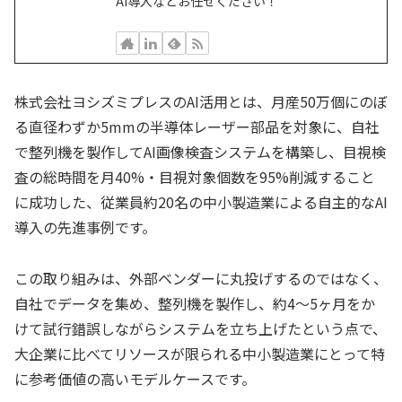
AI導入などお任せください！
株式会社ヨシズミプレスのAI活用とは、月産50万個にのぼ
る直径わずか5mmの半導体レーザー部品を対象に、自社
で整列機を製作してAI画像検査システムを構築し、目視検
査の総時間を月40%・目視対象個数を95%削減すること
に成功した、従業員約20名の中小製造業による自主的なAI
導入の先進事例です。
この取り組みは、外部ベンダーに丸投げするのではなく、
自社でデータを集め、整列機を製作し、約4〜5ヶ月をか
けて試行錯誤しながらシステムを立ち上げたという点で、
大企業に比べてリソースが限られる中小製造業にとって特
に参考価値の高いモデルケースです。