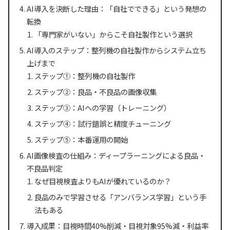
AI導入を決断した理由：「自社でできる」という発想の
転換
「専門家がいない」からこそ自社製作という選択
AI導入のステップ：整列機の自社製作からシステム立ち
上げまで
ステップ①：整列機の自社製作
ステップ②：良品・不良品の画像収集
ステップ③：AIへの学習（トレーニング）
ステップ④：試行錯誤と精度チューニング
ステップ⑤：本番運用の開始
AI画像検査の仕組み：ディープラーニングによる良品・
不良品判定
なぜ目視検査よりもAIが優れているのか？
良品のみで学習させる「アンバランス学習」という手
法もある
導入成果：目視時間40%削減・目視対象95%減・利益率