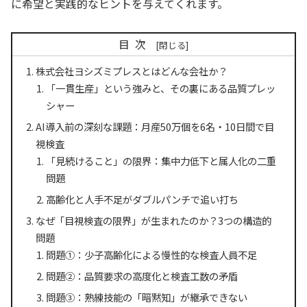
に希望と実践的なヒントを与えてくれます。
目次
株式会社ヨシズミプレスとはどんな会社か？
「一貫生産」という強みと、その裏にある品質プレッ
シャー
AI導入前の深刻な課題：月産50万個を6名・10日間で目
視検査
「見続けること」の限界：集中力低下と属人化の二重
問題
高齢化と人手不足がダブルパンチで追い打ち
なぜ「目視検査の限界」が生まれたのか？3つの構造的
問題
問題①：少子高齢化による慢性的な検査人員不足
問題②：品質要求の高度化と検査工数の矛盾
問題③：熟練技能の「暗黙知」が継承できない