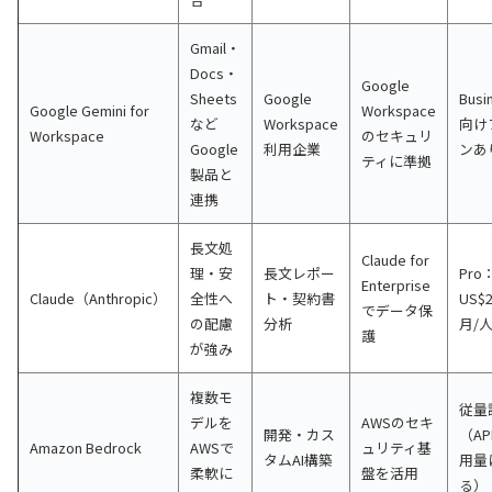
Gmail・
Docs・
Google
Sheets
Google
Busi
Google Gemini for
Workspace
など
Workspace
向け
Workspace
のセキュリ
Google
利用企業
ンあ
ティに準拠
製品と
連携
長文処
Claude for
理・安
長文レポー
Pro
Enterprise
Claude（Anthropic）
全性へ
ト・契約書
US$2
でデータ保
の配慮
分析
月/
護
が強み
複数モ
従量
デルを
AWSのセキ
開発・カス
（AP
Amazon Bedrock
AWSで
ュリティ基
タムAI構築
用量
柔軟に
盤を活用
る）