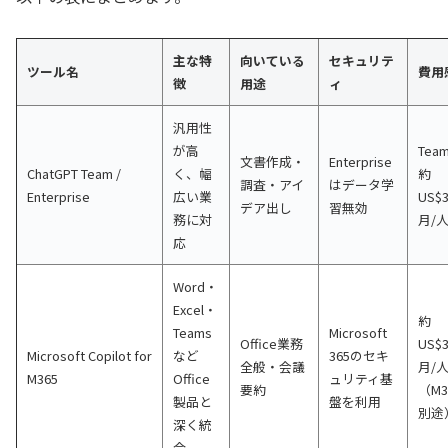
主な特
向いている
セキュリテ
ツール名
費用
徴
用途
ィ
汎用性
が高
Tea
文書作成・
Enterprise
ChatGPT Team /
く、幅
約
調査・アイ
はデータ学
Enterprise
広い業
US$3
デア出し
習無効
務に対
月/
応
Word・
Excel・
約
Teams
Microsoft
Office業務
US$3
Microsoft Copilot for
など
365のセキ
全般・会議
月/
M365
Office
ュリティ基
要約
（M3
製品と
盤を利用
別途
深く統
合