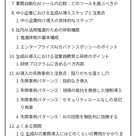
業務自動化AIツールの比較：どのツールを選ぶべきか
中小企業における生成AI導入ステップと注意点
中小企業向け導入の具体的なステップ
社内AI活用推進のための体制構築
推進体制の基本構成
エンタープライズAIガバナンスポリシーのポイント
生成AI導入における従業員教育と研修のポイント
研修プログラムに含めるべき内容
AI導入の失敗事例と注意点：陥りがちな落とし穴
失敗事例パターン①：目的なき導入
失敗事例パターン②：現場の抵抗を無視した強制導入
失敗事例パターン③：セキュリティルールなしの見切
り発車
失敗事例パターン④：AIの回答を無批判に信頼する
よくある質問
Q. 生成AIの業務導入にはどのくらいの費用がかかりま