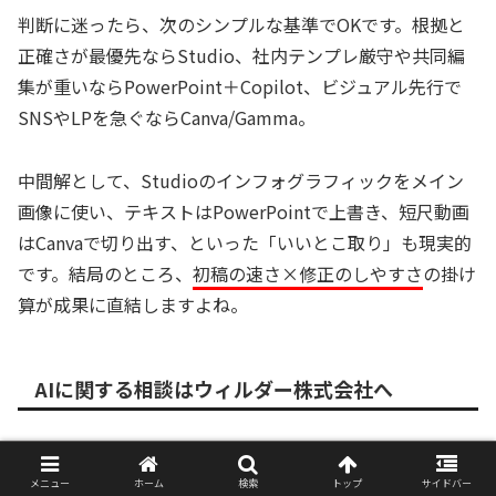
判断に迷ったら、次のシンプルな基準でOKです。根拠と
正確さが最優先ならStudio、社内テンプレ厳守や共同編
集が重いならPowerPoint＋Copilot、ビジュアル先行で
SNSやLPを急ぐならCanva/Gamma。
中間解として、Studioのインフォグラフィックをメイン
画像に使い、テキストはPowerPointで上書き、短尺動画
はCanvaで切り出す、といった「いいとこ取り」も現実的
です。結局のところ、
初稿の速さ×修正のしやすさ
の掛け
算が成果に直結しますよね。
AIに関する相談はウィルダー株式会社へ
AIの導入や、仕事の流れの設計、プロンプトのテンプレー
メニュー
ホーム
検索
トップ
サイドバー
ト化、APIの実装とコスト最適化まで私たちは一貫してサ