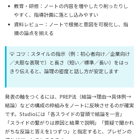
教育・研修：ノートの内容を増やしたり削ったりし
やすく、指導計画に落とし込みやすい
資料レビュー：ノートで根拠と意図を可視化し、指
摘の論点を揃える
💡 コツ：スタイルの指示（例：初心者向け／企業向け
／大胆な表現で）と長さ（短い／標準／長い）をはっ
きり伝えると、論理の密度と話し方が安定します
発表の軸をつくるには、PREP法（結論→理由→具体例→
結論）などの構成の枠組みをノートに反映させるのが確実
です。Studioには「各スライドの冒頭で結論を一言」
「スライドの繋がりは原因と結果で説明」「質疑で聞かれ
がちな反論と答えを1つずつ」と指定すると、プレゼンの