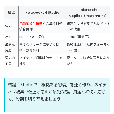
Microsoft
観点
NotebookLM Studio
Copilot（PowerPoint）
根拠確認の精度
と大量資料の
編集のしやすさと既存スライ
強み
統合要約
ドの改善
出力
PDF／PNG（静的）
.pptx（編集可）
最適な
重厚なリサーチに基づく初
最終仕上げ／社内フォーマッ
用途
稿・教育資料
トに従う
弱みの
ネイティブ編集は他ツールで
深いソース統合は苦手になり
補完
補う
がち
結論：
Studioで「根拠ある初稿」を速く作り、ネイテ
ィブ編集で仕上げる
のが最短距離。用途と締切に応じ
て、役割を切り替えましょう