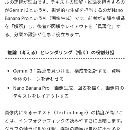
ルの連携が理由です。テキストの理解・推論を担当するの
がGemini 3というAI、視覚的な生成を担当するのがNano
Banana ProというAI（画像生成）です。前者が文脈や構造
を「解釈」し、後者が図解やレイアウトを「具現化」す
る、分業の設計が仕事に役立ちます。
推論（考える）とレンダリング（描く）の役割分担
Gemini 3：論点を見つける、構成を設計する、資料
全体のトーンを合わせる
Nano Banana Pro：画像生成、図表を描く、画像内の
テキストをレイアウトする
画像内にあるテキスト（Text-in-Image）の精度が高いこ
とは、インフォグラフィックの読みやすさに直結します。
グラフの軸ラベルや注釈、強調の階層が自然に出せるた