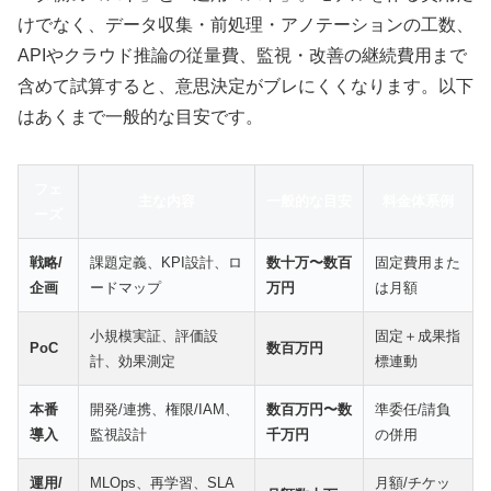
けでなく、データ収集・前処理・アノテーションの工数、
APIやクラウド推論の従量費、監視・改善の継続費用まで
含めて試算すると、意思決定がブレにくくなります。以下
はあくまで一般的な目安です。
フェ
主な内容
一般的な目安
料金体系例
ーズ
戦略/
課題定義、KPI設計、ロ
数十万〜数百
固定費用また
企画
ードマップ
万円
は月額
小規模実証、評価設
固定＋成果指
PoC
数百万円
計、効果測定
標連動
本番
開発/連携、権限/IAM、
数百万円〜数
準委任/請負
導入
監視設計
千万円
の併用
運用/
MLOps、再学習、SLA
月額/チケッ