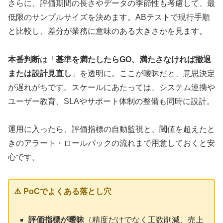
さらに、評価期間の長さやデータの季節性も考慮して、最
低限のサンプルサイズを決めます。ABテストで現行手順
と比較し、差分が業務に意味のある大きさかを見ます。
本番判断
は「
基準を満たしたらGO、満たさなければ撤退
または設計見直し
」を透明に。ここが曖昧だと、意思決定
が遅れがちです。スケールにあたっては、システム連携や
ユーザー教育、SLAやサポート体制の整備も同時に設計。
運用に入ったら、評価指標の自動監視と、閾値を超えたと
きのアラート・ロールバックの流れまで用意しておくと安
心です。
⚠️ PoCでよくある落とし穴
評価指標が曖昧
（精度だけでなく工数削減、売上