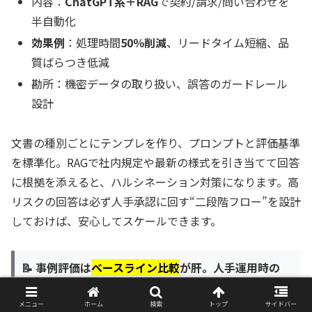
内容：
ChatGPT系＋RAG
で契約/請求/問い合わせを
半自動化
効果例
：処理時間
50％削減
、リードタイム短縮、品
質ばらつき低減
勘所：機密データの取り扱い、誤答のガードレール
設計
文書の種別ごとにテンプレを作り、プロンプトと評価基準
を標準化。RAGで社内規定や最新の様式を引き当てて回答
に根拠を添えると、ハルシネーション対策になります。高
リスクの回答は必ず人手承認に回す“二段階フロー”を設計
しておけば、安心してスケールできます。
📝 事例評価は
ベースライン比較
が肝。人手運用時の
KPIを事前に握っておくと効果が見えます。
メニュー
ホーム
検索
トップ
サイドバー