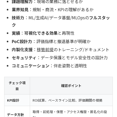
課題理解力
：現場の業務に落とせるか
業界知見
：規制・商流・KPIの理解があるか
技術力
：ML/生成AI/データ基盤/MLOpsの
フルスタッ
ク
実績
：
可視化できる効果
と再現性
PoC設計力
：評価指標と撤退基準が明確か
内製化支援
：
移管前提
のトレーニング/ドキュメント
セキュリティ
：データ保護とモデル安全性の設計力
コミュニケーション
：伴走姿勢と透明性
チェック項
確認ポイント
目
KPI設計
ROI試算、ベースライン比較、評価期間の根拠
取得・前処理・保管・アクセス権限・匿名化の設
データ方針