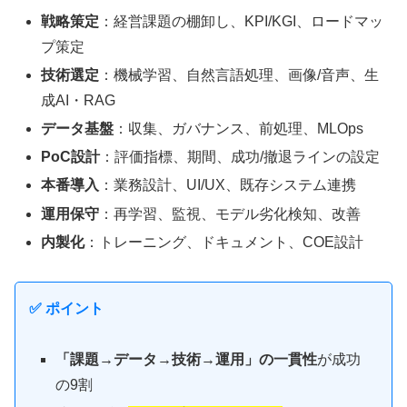
戦略策定
：経営課題の棚卸し、KPI/KGI、ロードマッ
プ策定
技術選定
：機械学習、自然言語処理、画像/音声、生
成AI・RAG
データ基盤
：収集、ガバナンス、前処理、MLOps
PoC設計
：評価指標、期間、成功/撤退ラインの設定
本番導入
：業務設計、UI/UX、既存システム連携
運用保守
：再学習、監視、モデル劣化検知、改善
内製化
：トレーニング、ドキュメント、COE設計
✅ ポイント
「課題→データ→技術→運用」の一貫性
が成功
の9割