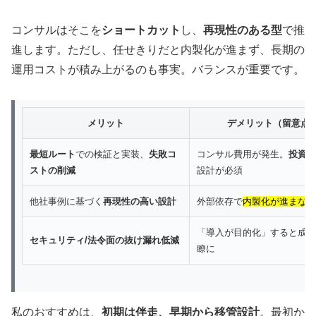
コンサルはそこを
ショートカット
し、
再現性のある型
で推
進します。ただし、任せきりだと内製化が進まず、長期の
運用コストが積み上がるのも事実。バランスが重要です。
メリット
デメリット（留意点
最短ルート
での検証と実装、
失敗コ
コンサル費用が発生。
投資対
ストの削減
設計が必須
他社事例に基づく
再現性の高い設計
外部依存で
内製化が進まない
「導入が目的化」すると成果
セキュリティ/法令面の抜け漏れ低減
瞭に
私のおすすめは、
初期は伴走、早期から移管設計
。最初か