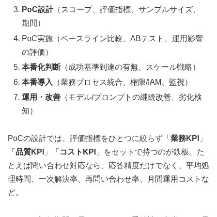
PoC設計
（スコープ、評価指標、サンプルサイズ、
期間）
PoC実施（ベースライン比較、ABテスト、運用影響
の評価）
本番化判断
（成功基準到達の有無、スケール戦略）
本番導入
（業務プロセス統合、権限/IAM、監視）
運用・改善
（モデル/プロンプトの継続改善、劣化検
知）
PoCの設計では、評価指標をひとつに絞らず「
業務KPI
」
「
品質KPI
」「
コストKPI
」をセットで持つのが鉄板。た
とえば問い合わせ対応なら、応答精度だけでなく、平均処
理時間、一次解決率、再問い合わせ率、月間運用コストな
ど。