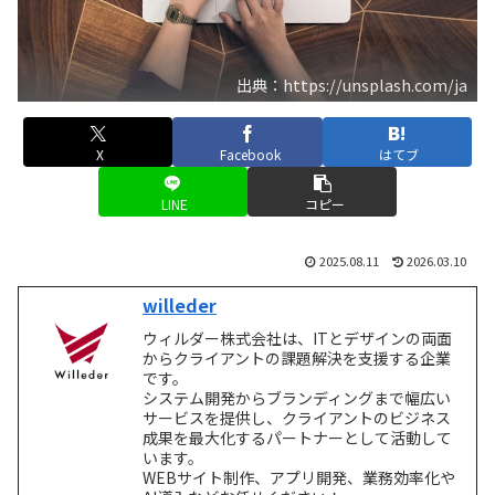
出典：https://unsplash.com/ja
X
Facebook
はてブ
LINE
コピー
2025.08.11
2026.03.10
willeder
ウィルダー株式会社は、ITとデザインの両面
からクライアントの課題解決を支援する企業
です。
システム開発からブランディングまで幅広い
サービスを提供し、クライアントのビジネス
成果を最大化するパートナーとして活動して
います。
WEBサイト制作、アプリ開発、業務効率化や