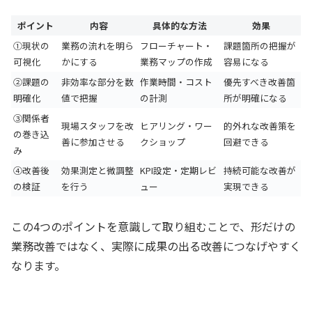
ポイント
内容
具体的な方法
効果
①現状の
業務の流れを明ら
フローチャート・
課題箇所の把握が
可視化
かにする
業務マップの作成
容易になる
②課題の
非効率な部分を数
作業時間・コスト
優先すべき改善箇
明確化
値で把握
の計測
所が明確になる
③関係者
現場スタッフを改
ヒアリング・ワー
的外れな改善策を
の巻き込
善に参加させる
クショップ
回避できる
み
④改善後
効果測定と微調整
KPI設定・定期レビ
持続可能な改善が
の検証
を行う
ュー
実現できる
この4つのポイントを意識して取り組むことで、形だけの
業務改善ではなく、実際に成果の出る改善につなげやすく
なります。