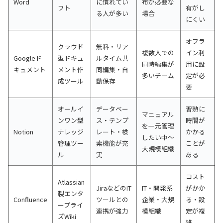
Word
に慣れてい
布が必要な
フト
有がし
る人が多い
場合
にくい
オフラ
クラウド
無料・リア
複数人での
イン利
Googleド
型ドキュ
ルタイム共
同時編集が
用に設
キュメント
メント作
同編集・自
多いチーム
定が必
成ツール
動保存
要
オールイ
データベー
習熟に
マニュアル
ンワン型
ス・テンプ
時間が
を一元管理
Notion
ナレッジ
レート・検
かかる
したい中〜
管理ツー
索機能が充
ことが
大規模組織
ル
実
ある
コスト
Atlassian
JiraなどのIT
IT・開発系
がかか
製エンタ
Confluence
ツールとの
企業・大規
る・設
ープライ
連携が強力
模組織
定が複
ズWiki
雑